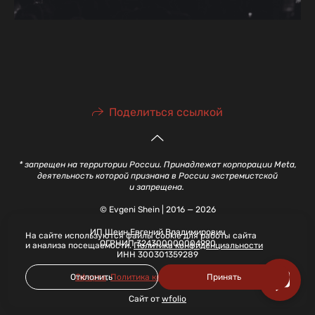
Поделиться ссылкой
* запрещен на территории России. Принадлежат корпорации Meta,
деятельность которой признана в России экстремистской
и запрещена.
© Evgeni Shein | 2016 — 2026
ИП Шеин Евгений Владимирович
На сайте используются файлы cookie для работы сайта
ОГРНИП 324300000004990
и анализа посещаемости.
Политика конфиденциальности
ИНН 300301359289
Отклонить
Принять
Оферта
,
Политика конфиденциальности
Сайт от
wfolio